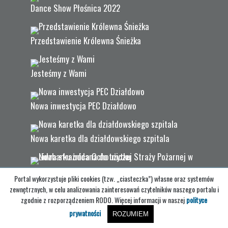
Dance Show Płośnica 2022
Przedstawienie Królewna Śnieżka
Jesteśmy z Wami
Nowa inwestycja PEC Działdowo
Nowa karetka dla działdowskiego szpitala
Nowa strażnica Ochotniczej Straży Pożarnej w
Portal wykorzystuje pliki cookies (tzw. „ciasteczka”) własne oraz systemów
Lidzbarku oddana do użytku
zewnętrznych, w celu analizowania zainteresowań czytelników naszego portalu i
zgodnie z rozporządzeniem RODO. Więcej informacji w naszej
polityce
prywatności
Lato z poezją
ROZUMIEM