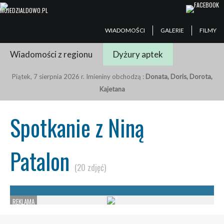
WIADOMOŚCI
GALERIE
FILMY
Wiadomości z regionu
Dyżury aptek
Piątek, 7 sierpnia 2026 r. Imieniny obchodzą :
Donata, Doris, Dorota,
Kajetana
Spotkanie z Niną
Patalon
(20 zdjęć)