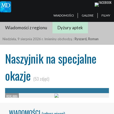
WIADOMOŚCI
GALERIE
FILMY
Wiadomości z regionu
Dyżury aptek
Niedziela, 9 sierpnia 2026 r. Imieniny obchodzą :
Ryszard, Roman
Naszyjnik na specjalne
okazje
(53 zdjęć)
WIADOMOŚCI
(zobacz więcej)