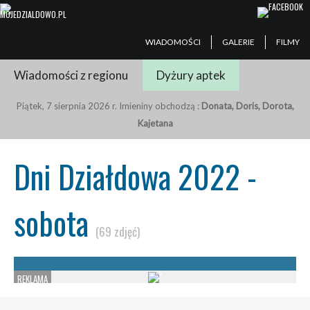
WIADOMOŚCI
GALERIE
FILMY
Wiadomości z regionu
Dyżury aptek
Piątek, 7 sierpnia 2026 r. Imieniny obchodzą :
Donata, Doris, Dorota,
Kajetana
Dni Działdowa 2022 -
sobota
(69 zdjęć)