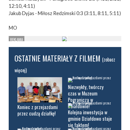
12:10, 4:11)
Jakub Dyjas - Miłosz Redzimski 0:3 (3:11, 8:11, 5:11)
MO
OSTATNIE MATERIAŁY Z FILMEM
(zobacz
więcej)
Niezwykły, twórczy
czas w Muzeum
Pogranicza w
Działdowie!
Koniec z przejazdami
Kolejna inwestycja w
przez cudzą działkę!
gminie Działdowo staje
się faktem!