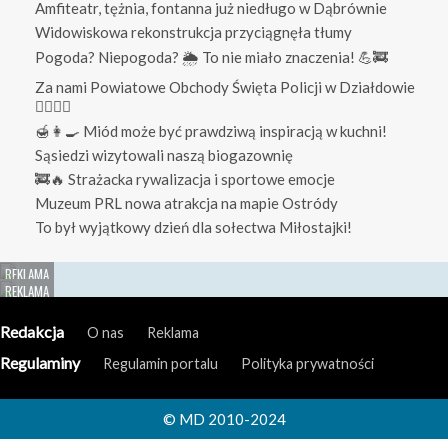
Amfiteatr, tężnia, fontanna już niedługo w Dąbrównie
Widowiskowa rekonstrukcja przyciągnęła tłumy
Pogoda? Niepogoda? 🌦️ To nie miało znaczenia! 💪🚒
Za nami Powiatowe Obchody Święta Policji w Działdowie
👮‍♀️👮‍♂️
🍯👩‍🍳 Miód może być prawdziwą inspiracją w kuchni!
Sąsiedzi wizytowali naszą biogazownię
🚒🔥 Strażacka rywalizacja i sportowe emocje
Muzeum PRL nowa atrakcja na mapie Ostródy
To był wyjątkowy dzień dla sołectwa Miłostajki!
Redakcja
O nas
Reklama
Regulaminy
Regulamin portalu
Polityka prywatności
© MD 2010-2024