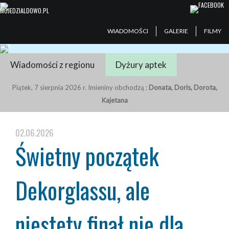
WIADOMOŚCI
GALERIE
FILMY
Wiadomości z regionu
Dyżury aptek
Piątek, 7 sierpnia 2026 r. Imieniny obchodzą :
Donata, Doris, Dorota,
Kajetana
02.06.2026
Świetny początek
Dekorglassu, ale
niestety finał nie dla