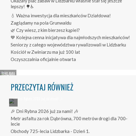
Okazały plac zabaw w Lidzbarku właśnie stał się jeszcze
lepszy! 🌳♿
💧 Ważna inwestycja dla mieszkańców Działdowa!
Zaglądamy na pola Grunwaldu
🌿 Czy wiesz, z kim bierzesz kąpiel?
💙 Kolejna cenna inicjatywa dla najmłodszych mieszkańców!
Seniorzy z całego województwa rywalizowali w Lidzbarku
Kościół w Zwiniarzu ma już 100 lat
Oczyszczalnia oficjalnie otwarta
PRZECZYTAJ RÓWNIEŻ
🎉 Dni Rybna 2026 już za nami! 🎶
Metr asfaltu za rok Dąbrówna, 700 metrów drogi dla 700-
lecie
Obchody 725-lecia Lidzbarka - Dzień 1.