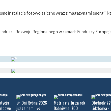
ne instalacje fotowoltaiczne wraz z magazynami energii, k
Funduszu Rozwoju Regionalnego w ramach Funduszy Europejs
stycja
🎉 Dni Rybna 2026
Metr asfaltu za rok
Obchody 72
iałdowo
już za nami! 🎶
Dąbrówna, 700
Lidzbarka - 