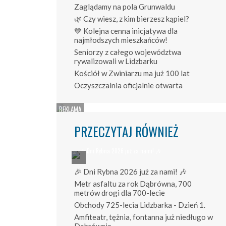
Zaglądamy na pola Grunwaldu
🌿 Czy wiesz, z kim bierzesz kąpiel?
💙 Kolejna cenna inicjatywa dla
najmłodszych mieszkańców!
Seniorzy z całego województwa
rywalizowali w Lidzbarku
Kościół w Zwiniarzu ma już 100 lat
Oczyszczalnia oficjalnie otwarta
PRZECZYTAJ RÓWNIEŻ
🎉 Dni Rybna 2026 już za nami! 🎶
Metr asfaltu za rok Dąbrówna, 700
metrów drogi dla 700-lecie
Obchody 725-lecia Lidzbarka - Dzień 1.
Amfiteatr, tężnia, fontanna już niedługo w
Dąbrównie