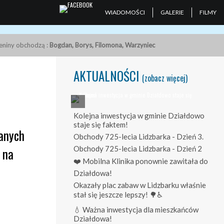
WIADOMOŚCI
GALERIE
FILMY
ieniny obchodzą :
Bogdan, Borys, Filomona, Warzyniec
AKTUALNOŚCI
(zobacz więcej)
Kolejna inwestycja w gminie Działdowo
staje się faktem!
anych
Obchody 725-lecia Lidzbarka - Dzień 3.
Obchody 725-lecia Lidzbarka - Dzień 2
 na
❤️ Mobilna Klinika ponownie zawitała do
Działdowa!
Okazały plac zabaw w Lidzbarku właśnie
stał się jeszcze lepszy! 🌳♿
💧 Ważna inwestycja dla mieszkańców
Działdowa!