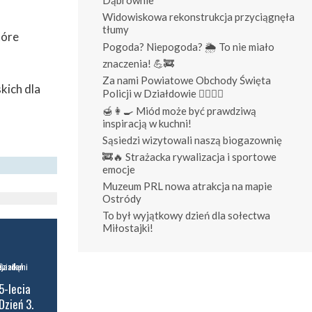
Widowiskowa rekonstrukcja przyciągnęła
tłumy
tóre
Pogoda? Niepogoda? 🌦️ To nie miało
znaczenia! 💪🚒
Za nami Powiatowe Obchody Święta
kich dla
Policji w Działdowie 👮‍♀️👮‍♂️
🍯👩‍🍳 Miód może być prawdziwą
inspiracją w kuchni!
Sąsiedzi wizytowali naszą biogazownię
🚒🔥 Strażacka rywalizacja i sportowe
emocje
Muzeum PRL nowa atrakcja na mapie
Ostródy
To był wyjątkowy dzień dla sołectwa
Miłostajki!
5-lecia
Dzień 3.