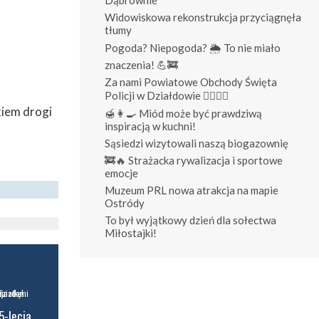
Widowiskowa rekonstrukcja przyciągnęła
tłumy
Pogoda? Niepogoda? 🌦️ To nie miało
znaczenia! 💪🚒
Za nami Powiatowe Obchody Święta
Policji w Działdowie 👮‍♀️👮‍♂️
kiem drogi
🍯👩‍🍳 Miód może być prawdziwą
inspiracją w kuchni!
Sąsiedzi wizytowali naszą biogazownię
🚒🔥 Strażacka rywalizacja i sportowe
emocje
Muzeum PRL nowa atrakcja na mapie
Ostródy
To był wyjątkowy dzień dla sołectwa
Miłostajki!
5-lecia