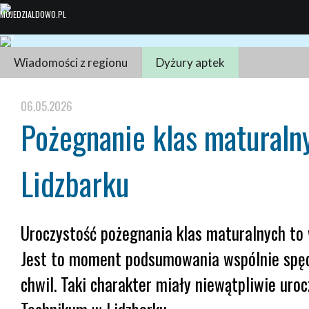
Wiadomości z regionu
Dyżury aptek
06.05.2026
Pożegnanie klas maturaln
Lidzbarku
Uroczystość pożegnania klas maturalnych to 
Jest to moment podsumowania wspólnie spędzo
chwil. Taki charakter miały niewątpliwie uro