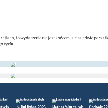
reślano, to wydarzenie nie jest końcem, ale zaledwie począt
o życia.
stycja
🎉 Dni Rybna 2026
Metr asfaltu za rok
Obchody 72