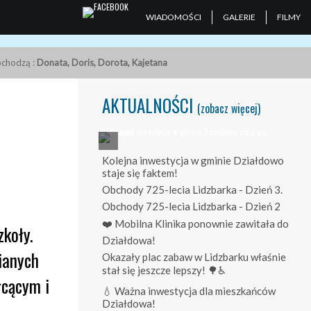
WIADOMOŚCI
GALERIE
FILMY
obchodzą :
Donata, Doris, Dorota, Kajetana
AKTUALNOŚCI
(zobacz więcej)
Kolejna inwestycja w gminie Działdowo
staje się faktem!
Obchody 725-lecia Lidzbarka - Dzień 3.
Obchody 725-lecia Lidzbarka - Dzień 2
❤️ Mobilna Klinika ponownie zawitała do
koły.
Działdowa!
ianych
Okazały plac zabaw w Lidzbarku właśnie
stał się jeszcze lepszy! 🌳♿
łcącym i
💧 Ważna inwestycja dla mieszkańców
Działdowa!