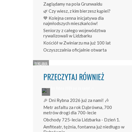
Zaglądamy na pola Grunwaldu
🌿 Czy wiesz, z kim bierzesz kąpiel?
💙 Kolejna cenna inicjatywa dla
najmłodszych mieszkańców!
Seniorzy z całego województwa
rywalizowali w Lidzbarku
Kościół w Zwiniarzu ma już 100 lat
Oczyszczalnia oficjalnie otwarta
PRZECZYTAJ RÓWNIEŻ
🎉 Dni Rybna 2026 już za nami! 🎶
Metr asfaltu za rok Dąbrówna, 700
metrów drogi dla 700-lecie
Obchody 725-lecia Lidzbarka - Dzień 1.
Amfiteatr, tężnia, fontanna już niedługo w
Dąbrównie