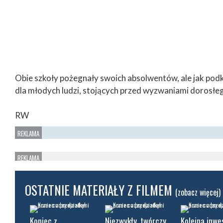
Obie szkoły pożegnały swoich absolwentów, ale jak podk
dla młodych ludzi, stojących przed wyzwaniami dorosłeg
RW
OSTATNIE MATERIAŁY Z FILMEM
(zobacz więcej)
Koniec z
Niezwykły, twórczy
Kolejna inwe