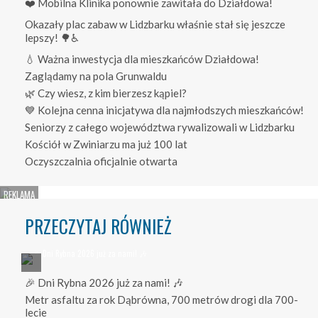
❤️ Mobilna Klinika ponownie zawitała do Działdowa!
Okazały plac zabaw w Lidzbarku właśnie stał się jeszcze
lepszy! 🌳♿
💧 Ważna inwestycja dla mieszkańców Działdowa!
Zaglądamy na pola Grunwaldu
🌿 Czy wiesz, z kim bierzesz kąpiel?
💙 Kolejna cenna inicjatywa dla najmłodszych mieszkańców!
Seniorzy z całego województwa rywalizowali w Lidzbarku
Kościół w Zwiniarzu ma już 100 lat
Oczyszczalnia oficjalnie otwarta
PRZECZYTAJ RÓWNIEŻ
🎉 Dni Rybna 2026 już za nami! 🎶
Metr asfaltu za rok Dąbrówna, 700 metrów drogi dla 700-
lecie