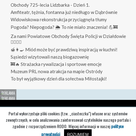
Obchody 725-lecia Lidzbarka - Dzień 1.
Amfiteatr, tężnia, fontanna już niedługo w Dąbrównie
Widowiskowa rekonstrukcja przyciągnęła tłumy
Pogoda? Niepogoda? 🌦️ To nie miało znaczenia! 💪🚒
Za nami Powiatowe Obchody Święta Policji w Działdowie
👮‍♀️👮‍♂️
🍯👩‍🍳 Miód może być prawdziwą inspiracją w kuchni!
Sąsiedzi wizytowali naszą biogazownię
🚒🔥 Strażacka rywalizacja i sportowe emocje
Muzeum PRL nowa atrakcja na mapie Ostródy
To był wyjątkowy dzień dla sołectwa Miłostajki!
Redakcja
O nas
Reklama
Portal wykorzystuje pliki cookies (tzw. „ciasteczka”) własne oraz systemów
zewnętrznych, w celu analizowania zainteresowań czytelników naszego portalu i
Regulaminy
Regulamin portalu
Polityka prywatności
zgodnie z rozporządzeniem RODO. Więcej informacji w naszej
polityce
prywatności
ROZUMIEM