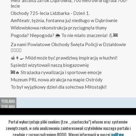
Metr asfaltu za rok Dąbrówna, 700 metrów drogi dla 700-
lecie
Obchody 725-lecia Lidzbarka - Dzień 1.
Amfiteatr, tężnia, fontanna już niedługo w Dąbrównie
Widowiskowa rekonstrukcja przyciągnęła tłumy
Pogoda? Niepogoda? 🌦️ To nie miało znaczenia! 💪🚒
Za nami Powiatowe Obchody Święta Policji w Działdowie
👮‍♀️👮‍♂️
🍯👩‍🍳 Miód może być prawdziwą inspiracją w kuchni!
Sąsiedzi wizytowali naszą biogazownię
🚒🔥 Strażacka rywalizacja i sportowe emocje
Muzeum PRL nowa atrakcja na mapie Ostródy
To był wyjątkowy dzień dla sołectwa Miłostajki!
Redakcja
O nas
Reklama
Portal wykorzystuje pliki cookies (tzw. „ciasteczka”) własne oraz systemów
zewnętrznych, w celu analizowania zainteresowań czytelników naszego portalu i
Regulaminy
Regulamin portalu
Polityka prywatności
zgodnie z rozporządzeniem RODO. Więcej informacji w naszej
polityce