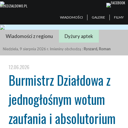
WIADOMOŚCI
GALERIE
FILMY
Wiadomości z regionu
Dyżury aptek
Niedziela, 9 sierpnia 2026 r. Imieniny obchodzą :
Ryszard, Roman
12.06.2026
Burmistrz Działdowa z
jednogłośnym wotum
zaufania i absolutorium