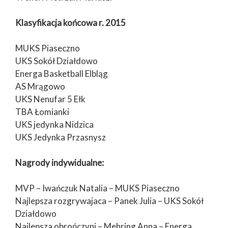
Klasyfikacja końcowa r. 2015
MUKS Piaseczno
UKS Sokół Działdowo
Energa Basketball Elbląg
AS Mrągowo
UKS Nenufar 5 Ełk
TBA Łomianki
UKS jedynka Nidzica
UKS Jedynka Przasnysz
Nagrody indywidualne:
MVP – Iwańczuk Natalia – MUKS Piaseczno
Najlepsza rozgrywajaca – Panek Julia – UKS Sokół
Działdowo
Najlepsza obrończyni – Mehring Anna – Energa