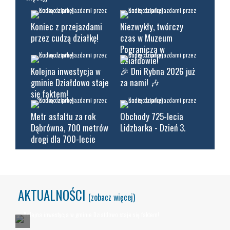
Koniec z przejazdami
Niezwykły, twórczy
przez cudzą działkę!
czas w Muzeum
Pogranicza w
Działdowie!
Kolejna inwestycja w
🎉 Dni Rybna 2026 już
gminie Działdowo staje
za nami! 🎶
się faktem!
Metr asfaltu za rok
Obchody 725-lecia
Dąbrówna, 700 metrów
Lidzbarka - Dzień 3.
drogi dla 700-lecie
AKTUALNOŚCI
(zobacz więcej)