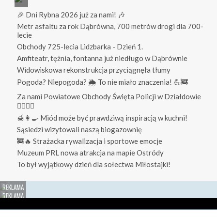
🎉 Dni Rybna 2026 już za nami! 🎶
Metr asfaltu za rok Dąbrówna, 700 metrów drogi dla 700-
lecie
Obchody 725-lecia Lidzbarka - Dzień 1.
Amfiteatr, tężnia, fontanna już niedługo w Dąbrównie
Widowiskowa rekonstrukcja przyciągnęła tłumy
Pogoda? Niepogoda? 🌦️ To nie miało znaczenia! 💪🚒
Za nami Powiatowe Obchody Święta Policji w Działdowie
👮‍♀️👮‍♂️
🍯👩‍🍳 Miód może być prawdziwą inspiracją w kuchni!
Sąsiedzi wizytowali naszą biogazownię
🚒🔥 Strażacka rywalizacja i sportowe emocje
Muzeum PRL nowa atrakcja na mapie Ostródy
To był wyjątkowy dzień dla sołectwa Miłostajki!
Redakcja
O nas
Reklama