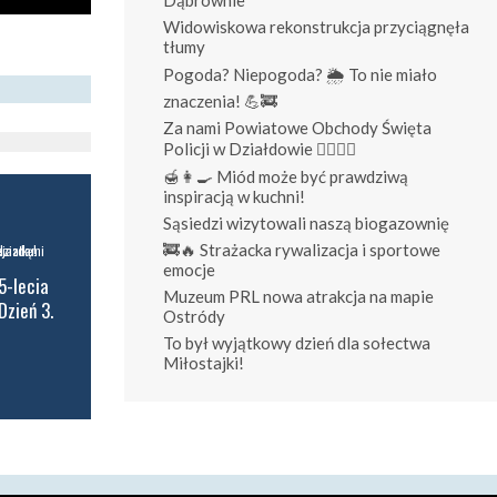
Widowiskowa rekonstrukcja przyciągnęła
tłumy
Pogoda? Niepogoda? 🌦️ To nie miało
znaczenia! 💪🚒
Za nami Powiatowe Obchody Święta
Policji w Działdowie 👮‍♀️👮‍♂️
🍯👩‍🍳 Miód może być prawdziwą
inspiracją w kuchni!
Sąsiedzi wizytowali naszą biogazownię
🚒🔥 Strażacka rywalizacja i sportowe
emocje
5-lecia
Muzeum PRL nowa atrakcja na mapie
Dzień 3.
Ostródy
To był wyjątkowy dzień dla sołectwa
Miłostajki!