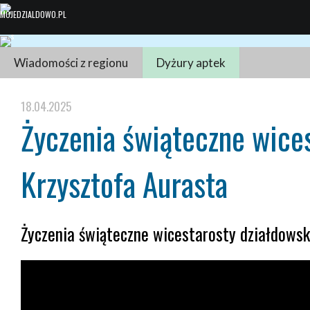
Wiadomości z regionu
Dyżury aptek
18.04.2025
Życzenia świąteczne wice
Krzysztofa Aurasta
Życzenia świąteczne wicestarosty działdowsk