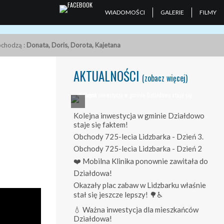
WIADOMOŚCI
GALERIE
FILMY
obchodzą :
Donata, Doris, Dorota, Kajetana
AKTUALNOŚCI
(zobacz więcej)
Kolejna inwestycja w gminie Działdowo
staje się faktem!
Obchody 725-lecia Lidzbarka - Dzień 3.
Obchody 725-lecia Lidzbarka - Dzień 2
❤️ Mobilna Klinika ponownie zawitała do
Działdowa!
Okazały plac zabaw w Lidzbarku właśnie
stał się jeszcze lepszy! 🌳♿
💧 Ważna inwestycja dla mieszkańców
Działdowa!