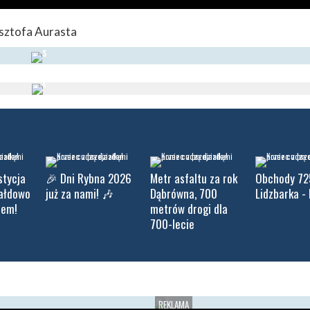
sztofa Aurasta
stycja
🎉 Dni Rybna 2026
Metr asfaltu za rok
Obchody 72
iałdowo
już za nami! 🎶
Dąbrówna, 700
Lidzbarka - 
tem!
metrów drogi dla
700-lecie