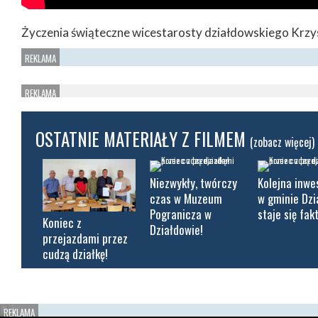
Życzenia świąteczne wicestarosty działdowskiego Krzy
OSTATNIE MATERIAŁY Z FILMEM
(zobacz więcej)
Niezwykły, twórczy
Kolejna inwe
czas w Muzeum
w gminie Dz
Pogranicza w
staje się fak
Koniec z
Działdowie!
przejazdami przez
cudzą działkę!