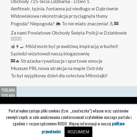
Obchody 725-lecia Lidzbarka - Dzień 1.
Amfiteatr, tężnia, fontanna już niedługo w Dąbrównie
Widowiskowa rekonstrukcja przyciągnęła tłumy
Pogoda? Niepogoda? 🌦️ To nie miało znaczenia! 💪🚒
Za nami Powiatowe Obchody Święta Policji w Działdowie
👮‍♀️👮‍♂️
🍯👩‍🍳 Miód może być prawdziwą inspiracją w kuchni!
Sąsiedzi wizytowali naszą biogazownię
🚒🔥 Strażacka rywalizacja i sportowe emocje
Muzeum PRL nowa atrakcja na mapie Ostródy
To był wyjątkowy dzień dla sołectwa Miłostajki!
Redakcja
O nas
Reklama
Portal wykorzystuje pliki cookies (tzw. „ciasteczka”) własne oraz systemów
zewnętrznych, w celu analizowania zainteresowań czytelników naszego portalu i
Regulaminy
Regulamin portalu
Polityka prywatności
zgodnie z rozporządzeniem RODO. Więcej informacji w naszej
polityce
prywatności
ROZUMIEM
© MD 2010-2024