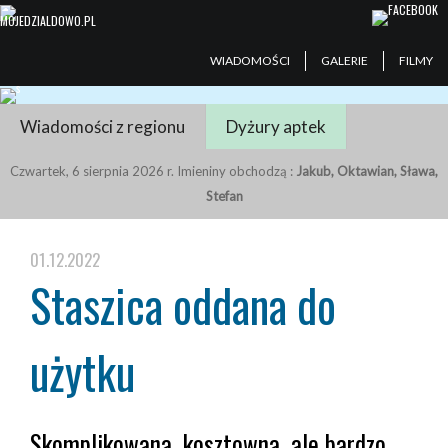
WIADOMOŚCI
GALERIE
FILMY
Wiadomości z regionu
Dyżury aptek
Czwartek, 6 sierpnia 2026 r. Imieniny obchodzą :
Jakub, Oktawian, Sława,
Stefan
01.12.2022
Staszica oddana do
użytku
Skomplikowana, kosztowna, ale bardzo