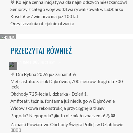
💙 Kolejna cenna inicjatywa dla najmłodszych mieszkańców!
Seniorzy z całego województwa rywalizowali w Lidzbarku
Kościół w Zwiniarzu ma już 100 lat
Oczyszczalnia oficjalnie otwarta
PRZECZYTAJ RÓWNIEŻ
🎉 Dni Rybna 2026 już za nami! 🎶
Metr asfaltu za rok Dąbrówna, 700 metrów drogi dla 700-
lecie
Obchody 725-lecia Lidzbarka - Dzień 1.
Amfiteatr, tężnia, fontanna już niedługo w Dąbrównie
Widowiskowa rekonstrukcja przyciągnęła tłumy
Pogoda? Niepogoda? 🌦️ To nie miało znaczenia! 💪🚒
Za nami Powiatowe Obchody Święta Policji w Działdowie
👮‍♀️👮‍♂️