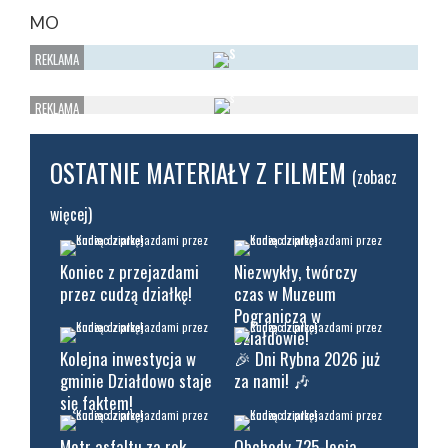
MO
OSTATNIE MATERIAŁY Z FILMEM
(zobacz
więcej)
Koniec z przejazdami
Niezwykły, twórczy
przez cudzą działkę!
czas w Muzeum
Pogranicza w
Działdowie!
Kolejna inwestycja w
🎉 Dni Rybna 2026 już
gminie Działdowo staje
za nami! 🎶
się faktem!
Metr asfaltu za rok
Obchody 725-lecia