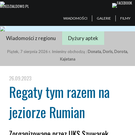
WIADOMOŚCI
GALERIE
FILMY
Wiadomości z regionu
Dyżury aptek
Piątek, 7 sierpnia 2026 r. Imieniny obchodzą :
Donata, Doris, Dorota,
Kajetana
26.09.2023
Regaty tym razem na
jeziorze Rumian
Zorganizowane przez UKS Szuwarek,