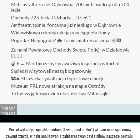
Metr asfaltu za rok Dąbrówna, 700 metrów drogi dla 700-
lecie
Obchody 725-lecia Lidzbarka - Dzień 1.
Amfiteatr, tężnia, fontanna już niedługo w Dąbrównie
Widowiskowa rekonstrukcja przyciągnęła tłumy
Pogoda? Niepogoda? 🌦️ To nie miało znaczenia! 💪🚒
Za nami Powiatowe Obchody Święta Policji w Działdowie
👮‍♀️👮‍♂️
🍯👩‍🍳 Miód może być prawdziwą inspiracją w kuchni!
Sąsiedzi wizytowali naszą biogazownię
🚒🔥 Strażacka rywalizacja i sportowe emocje
Muzeum PRL nowa atrakcja na mapie Ostródy
To był wyjątkowy dzień dla sołectwa Miłostajki!
Redakcja
O nas
Reklama
Portal wykorzystuje pliki cookies (tzw. „ciasteczka”) własne oraz systemów
zewnętrznych, w celu analizowania zainteresowań czytelników naszego portalu i
Regulaminy
Regulamin portalu
Polityka prywatności