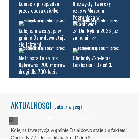
Koniec z przejazdami
Niezwykły, twórczy
przez cudzą działkę!
czas w Muzeum
Pogranicza w
Działdowie!
Kolejna inwestycja w
🎉 Dni Rybna 2026 już
gminie Działdowo staje
za nami! 🎶
się faktem!
Metr asfaltu za rok
Obchody 725-lecia
Dąbrówna, 700 metrów
Lidzbarka - Dzień 3.
drogi dla 700-lecie
AKTUALNOŚCI
(zobacz więcej)
Kolejna inwestycja w gminie Działdowo staje się faktem!
Obchody 725-lecia Lidzbarka - Dzień 3.