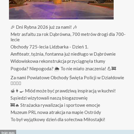
🎉 Dni Rybna 2026 już za nami! 🎶
Metr asfaltu za rok Dąbrówna, 700 metrów drogi dla 700-
lecie
Obchody 725-lecia Lidzbarka - Dzień 1.
Amfiteatr, tężnia, fontanna już niedługo w Dąbrównie
Widowiskowa rekonstrukcja przyciągnęła tłumy
Pogoda? Niepogoda? 🌦️ To nie miało znaczenia! 💪🚒
Za nami Powiatowe Obchody Święta Policji w Działdowie
👮‍♀️👮‍♂️
🍯👩‍🍳 Miód może być prawdziwą inspiracją w kuchni!
Sąsiedzi wizytowali naszą biogazownię
🚒🔥 Strażacka rywalizacja i sportowe emocje
Muzeum PRL nowa atrakcja na mapie Ostródy
To był wyjątkowy dzień dla sołectwa Miłostajki!