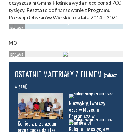
oczyszczalni Gmina Płośnica wyda nieco ponad 700
tysięcy. Reszta to dofinansowanie z Programu
Rozwoju Obszarów Wiejskich na lata 2014 – 2020.
MO
OSTATNIE MATERIAŁY Z FILMEM
(zobacz
więcej)
Niezwykły, twórczy
czas w Muzeum
Pogranicza w
Działdowie!
Koniec z przejazdami
Kolejna inwestycja w
przez cudzą działkę!