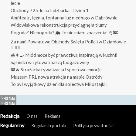
lecie
Obchody 725-lecia Lidzbarka - Dzień 1.
Amfiteatr, tężnia, fontanna już niedługo w Dąbrównie
Widowiskowa rekonstrukcja przyciągnęła tłumy
Pogoda? Niepogoda? 🌦️ To nie miało znaczenia! 💪🚒
Za nami Powiatowe Obchody Święta Policji w Działdowie
👮‍♀️👮‍♂️
🍯👩‍🍳 Miód może być prawdziwą inspiracją w kuchni!
Sąsiedzi wizytowali naszą biogazownię
🚒🔥 Strażacka rywalizacja i sportowe emocje
Muzeum PRL nowa atrakcja na mapie Ostródy
To był wyjątkowy dzień dla sołectwa Miłostajki!
Redakcja
O nas
Reklama
Regulaminy
Regulamin portalu
Polityka prywatności