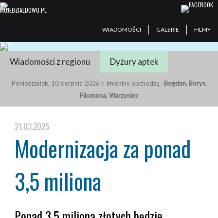
WIADOMOŚCI
GALERIE
FILMY
Wiadomości z regionu
Dyżury aptek
Poniedziałek, 10 sierpnia 2026 r. Imieniny obchodzą :
Bogdan, Borys,
Filomona, Warzyniec
21.03.2025
Modernizacja za ponad
3,5 miliona
Ponad 3,5 miliona złotych będzie