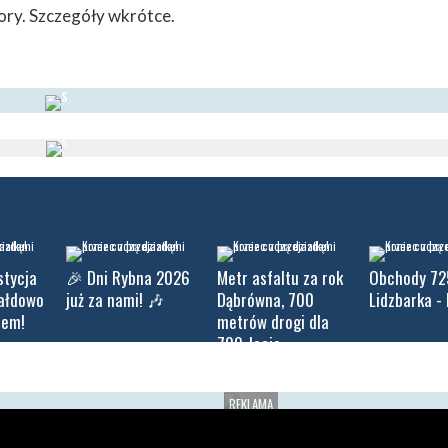
ory. Szczegóły wkrótce.
stycja
🎉 Dni Rybna 2026
Metr asfaltu za rok
Obchody 72
iałdowo
już za nami! 🎶
Dąbrówna, 700
Lidzbarka - 
tem!
metrów drogi dla
700-lecie