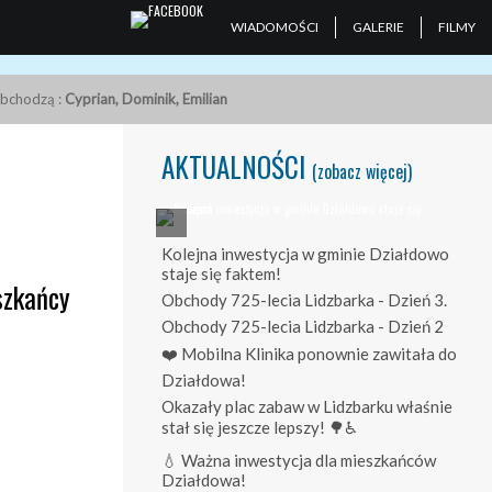
WIADOMOŚCI
GALERIE
FILMY
obchodzą :
Cyprian, Dominik, Emilian
AKTUALNOŚCI
(zobacz więcej)
Kolejna inwestycja w gminie Działdowo
staje się faktem!
szkańcy
Obchody 725-lecia Lidzbarka - Dzień 3.
Obchody 725-lecia Lidzbarka - Dzień 2
❤️ Mobilna Klinika ponownie zawitała do
Działdowa!
Okazały plac zabaw w Lidzbarku właśnie
stał się jeszcze lepszy! 🌳♿
💧 Ważna inwestycja dla mieszkańców
Działdowa!