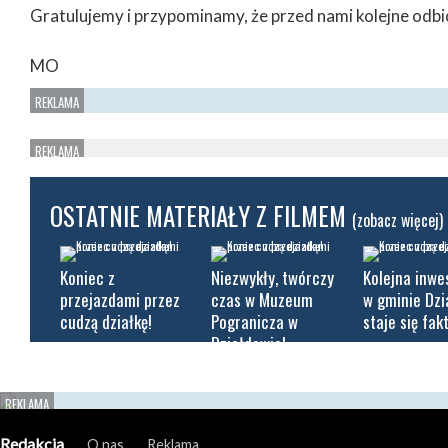
Gratulujemy i przypominamy, że przed nami kolejne odbi
MO
OSTATNIE MATERIAŁY Z FILMEM
(zobacz więcej)
Koniec z
Niezwykły, twórczy
Kolejna inwe
przejazdami przez
czas w Muzeum
w gminie Dz
cudzą działkę!
Pogranicza w
staje się fak
Działdowie!
Redakcja
O nas
Reklama