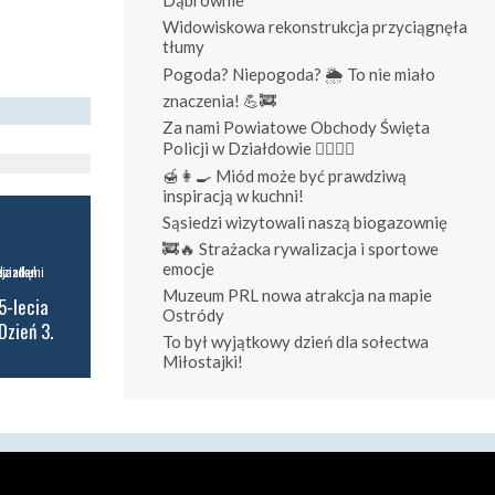
Widowiskowa rekonstrukcja przyciągnęła
tłumy
Pogoda? Niepogoda? 🌦️ To nie miało
znaczenia! 💪🚒
Za nami Powiatowe Obchody Święta
Policji w Działdowie 👮‍♀️👮‍♂️
🍯👩‍🍳 Miód może być prawdziwą
inspiracją w kuchni!
Sąsiedzi wizytowali naszą biogazownię
🚒🔥 Strażacka rywalizacja i sportowe
emocje
Muzeum PRL nowa atrakcja na mapie
5-lecia
Ostródy
Dzień 3.
To był wyjątkowy dzień dla sołectwa
Miłostajki!