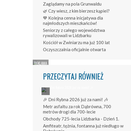
Zaglądamy na pola Grunwaldu
🌿 Czy wiesz, z kim bierzesz kąpiel?
💙 Kolejna cenna inicjatywa dla
najmłodszych mieszkańców!
Seniorzy z całego województwa
rywalizowali w Lidzbarku
Kościół w Zwiniarzu ma już 100 lat
Oczyszczalnia oficjalnie otwarta
PRZECZYTAJ RÓWNIEŻ
🎉 Dni Rybna 2026 już za nami! 🎶
Metr asfaltu za rok Dąbrówna, 700
metrów drogi dla 700-lecie
Obchody 725-lecia Lidzbarka - Dzień 1.
Amfiteatr, tężnia, fontanna już niedługo w
Dąbrównie