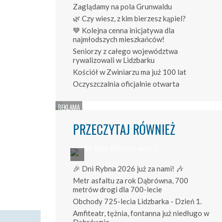
Zaglądamy na pola Grunwaldu
🌿 Czy wiesz, z kim bierzesz kąpiel?
💙 Kolejna cenna inicjatywa dla
najmłodszych mieszkańców!
Seniorzy z całego województwa
rywalizowali w Lidzbarku
Kościół w Zwiniarzu ma już 100 lat
Oczyszczalnia oficjalnie otwarta
PRZECZYTAJ RÓWNIEŻ
🎉 Dni Rybna 2026 już za nami! 🎶
Metr asfaltu za rok Dąbrówna, 700
metrów drogi dla 700-lecie
Obchody 725-lecia Lidzbarka - Dzień 1.
Amfiteatr, tężnia, fontanna już niedługo w
Dąbrównie