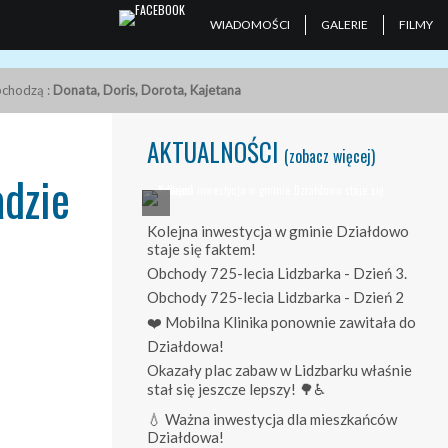
WIADOMOŚCI
GALERIE
FILMY
obchodzą :
Donata, Doris, Dorota, Kajetana
AKTUALNOŚCI
(zobacz więcej)
adzie
Kolejna inwestycja w gminie Działdowo
staje się faktem!
Obchody 725-lecia Lidzbarka - Dzień 3.
Obchody 725-lecia Lidzbarka - Dzień 2
❤️ Mobilna Klinika ponownie zawitała do
Działdowa!
Okazały plac zabaw w Lidzbarku właśnie
stał się jeszcze lepszy! 🌳♿
💧 Ważna inwestycja dla mieszkańców
Działdowa!