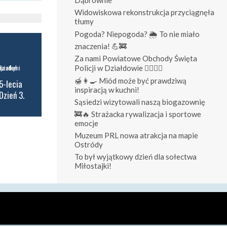
Widowiskowa rekonstrukcja przyciągnęła
tłumy
Pogoda? Niepogoda? 🌦️ To nie miało
znaczenia! 💪🚒
Za nami Powiatowe Obchody Święta
Policji w Działdowie 👮‍♀️👮‍♂️
🍯👩‍🍳 Miód może być prawdziwą
5-lecia
inspiracją w kuchni!
Dzień 3.
Sąsiedzi wizytowali naszą biogazownię
🚒🔥 Strażacka rywalizacja i sportowe
emocje
Muzeum PRL nowa atrakcja na mapie
Ostródy
To był wyjątkowy dzień dla sołectwa
Miłostajki!