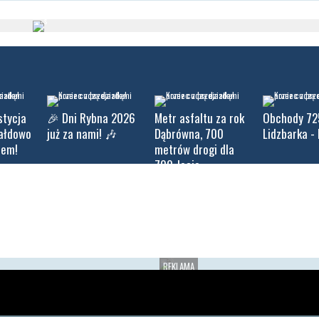
stycja
🎉 Dni Rybna 2026
Metr asfaltu za rok
Obchody 72
iałdowo
już za nami! 🎶
Dąbrówna, 700
Lidzbarka - 
tem!
metrów drogi dla
700-lecie