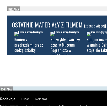
OSTATNIE MATERIAŁY Z FILMEM
(zobacz więcej)
Koniec z
Niezwykły, twórczy
Kolejna inwe
przejazdami przez
czas w Muzeum
w gminie Dz
cudzą działkę!
Pogranicza w
staje się fak
Działdowie!
Redakcja
O nas
Reklama
Regulaminy
Regulamin portalu
Polityka prywatności