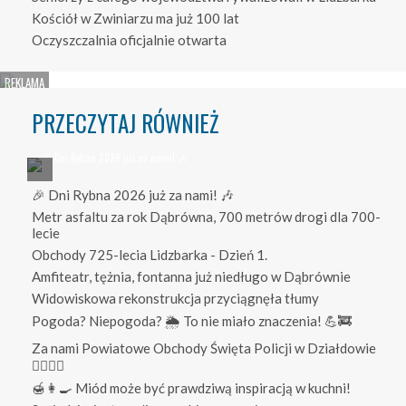
Kościół w Zwiniarzu ma już 100 lat
Oczyszczalnia oficjalnie otwarta
PRZECZYTAJ RÓWNIEŻ
🎉 Dni Rybna 2026 już za nami! 🎶
Metr asfaltu za rok Dąbrówna, 700 metrów drogi dla 700-
lecie
Obchody 725-lecia Lidzbarka - Dzień 1.
Amfiteatr, tężnia, fontanna już niedługo w Dąbrównie
Widowiskowa rekonstrukcja przyciągnęła tłumy
Pogoda? Niepogoda? 🌦️ To nie miało znaczenia! 💪🚒
Za nami Powiatowe Obchody Święta Policji w Działdowie
👮‍♀️👮‍♂️
🍯👩‍🍳 Miód może być prawdziwą inspiracją w kuchni!