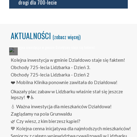
drogi dla 700-lecie
AKTUALNOŚCI
(zobacz więcej)
Kolejna inwestycja w gminie Działdowo staje się faktem!
Obchody 725-lecia Lidzbarka - Dzień 3.
Obchody 725-lecia Lidzbarka - Dzień 2
❤️ Mobilna Klinika ponownie zawitała do Działdowa!
Okazały plac zabaw w Lidzbarku właśnie stał się jeszcze
lepszy! 🌳♿
💧 Ważna inwestycja dla mieszkańców Działdowa!
Zaglądamy na pola Grunwaldu
🌿 Czy wiesz, z kim bierzesz kąpiel?
💙 Kolejna cenna inicjatywa dla najmłodszych mieszkańców!
Seniorzy z całego województwa rywalizowali w Lidzbarku