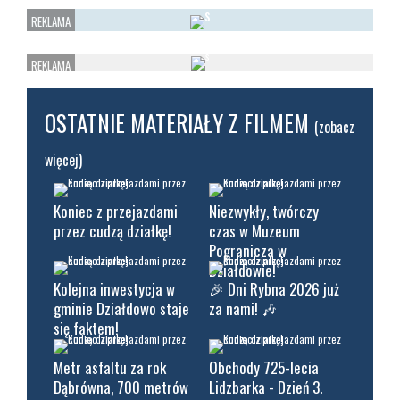
OSTATNIE MATERIAŁY Z FILMEM
(zobacz
więcej)
Koniec z przejazdami
Niezwykły, twórczy
przez cudzą działkę!
czas w Muzeum
Pogranicza w
Działdowie!
Kolejna inwestycja w
🎉 Dni Rybna 2026 już
gminie Działdowo staje
za nami! 🎶
się faktem!
Metr asfaltu za rok
Obchody 725-lecia
Dąbrówna, 700 metrów
Lidzbarka - Dzień 3.