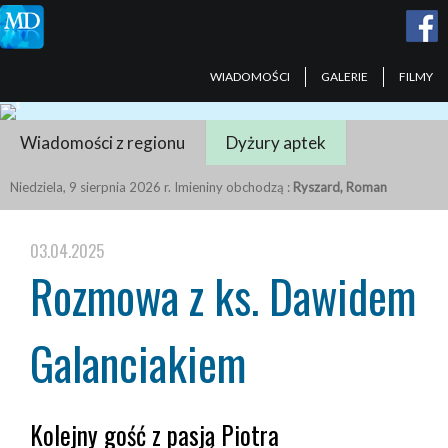
WIADOMOŚCI
GALERIE
FILMY
Wiadomości z regionu
Dyżury aptek
Niedziela, 9 sierpnia 2026 r. Imieniny obchodzą :
Ryszard, Roman
03.04.2025
Rozmowa z ks. Dawidem
Galanciakiem
Kolejny gość z pasją Piotra