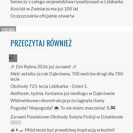
Seniorzy z całego województwa rywalizowali w Lidzbarku
Kościół w Zwiniarzu ma już 100 lat
Oczyszczalnia oficjalnie otwarta
PRZECZYTAJ RÓWNIEŻ
🎉 Dni Rybna 2026 już za nami! 🎶
Metr asfaltu za rok Dąbrówna, 700 metrów drogi dla 700-
lecie
Obchody 725-lecia Lidzbarka - Dzień 1.
Amfiteatr, tężnia, fontanna już niedługo w Dąbrównie
Widowiskowa rekonstrukcja przyciągnęła tłumy
Pogoda? Niepogoda? 🌦️ To nie miało znaczenia! 💪🚒
Za nami Powiatowe Obchody Święta Policji w Działdowie
👮‍♀️👮‍♂️
🍯👩‍🍳 Miód może być prawdziwą inspiracją w kuchni!