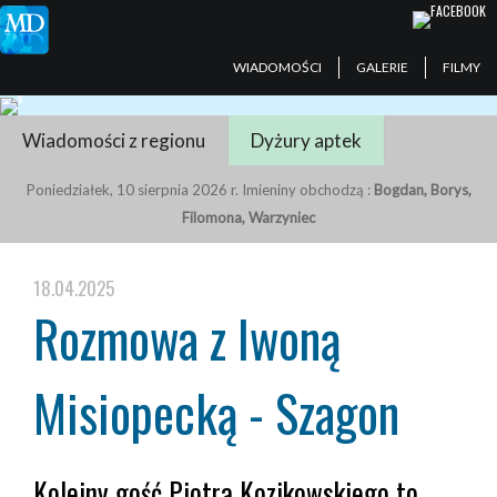
WIADOMOŚCI
GALERIE
FILMY
Wiadomości z regionu
Dyżury aptek
Poniedziałek, 10 sierpnia 2026 r. Imieniny obchodzą :
Bogdan, Borys,
Filomona, Warzyniec
18.04.2025
Rozmowa z Iwoną
Misiopecką - Szagon
Kolejny gość Piotra Kozikowskiego to