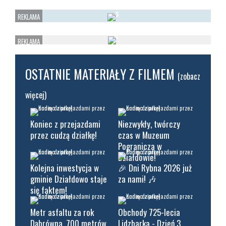
OSTATNIE MATERIAŁY Z FILMEM
(zobacz
więcej)
Koniec z przejazdami
Niezwykły, twórczy
przez cudzą działkę!
czas w Muzeum
Pogranicza w
Działdowie!
Kolejna inwestycja w
🎉 Dni Rybna 2026 już
gminie Działdowo staje
za nami! 🎶
się faktem!
Metr asfaltu za rok
Obchody 725-lecia
Dąbrówna, 700 metrów
Lidzbarka - Dzień 3.