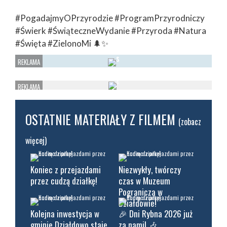
#PogadajmyOPrzyrodzie #ProgramPrzyrodniczy
#Świerk #ŚwiąteczneWydanie #Przyroda #Natura
#Święta #ZielonoMi 🌲✨
OSTATNIE MATERIAŁY Z FILMEM
(zobacz
więcej)
Koniec z przejazdami
Niezwykły, twórczy
przez cudzą działkę!
czas w Muzeum
Pogranicza w
Działdowie!
Kolejna inwestycja w
🎉 Dni Rybna 2026 już
gminie Działdowo staje
za nami! 🎶