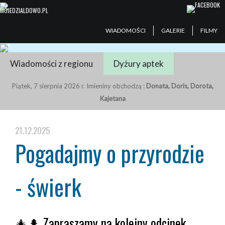
WIADOMOŚCI
GALERIE
FILMY
Wiadomości z regionu
Dyżury aptek
Piątek, 7 sierpnia 2026 r. Imieniny obchodzą :
Donata, Doris, Dorota,
Kajetana
21.12.2025
Pogadajmy o przyrodzie
- świerk
🎄🌲 Zapraszamy na kolejny odcinek