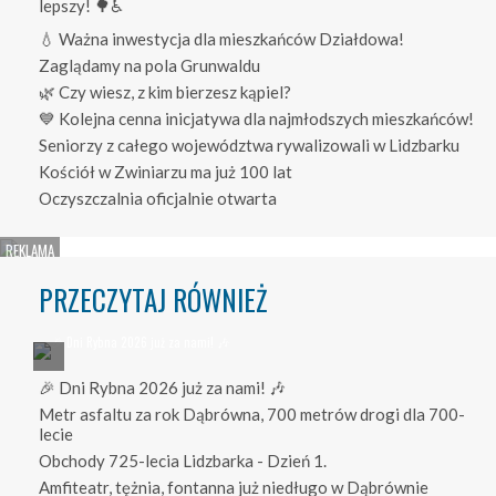
lepszy! 🌳♿
💧 Ważna inwestycja dla mieszkańców Działdowa!
Zaglądamy na pola Grunwaldu
🌿 Czy wiesz, z kim bierzesz kąpiel?
💙 Kolejna cenna inicjatywa dla najmłodszych mieszkańców!
Seniorzy z całego województwa rywalizowali w Lidzbarku
Kościół w Zwiniarzu ma już 100 lat
Oczyszczalnia oficjalnie otwarta
PRZECZYTAJ RÓWNIEŻ
🎉 Dni Rybna 2026 już za nami! 🎶
Metr asfaltu za rok Dąbrówna, 700 metrów drogi dla 700-
lecie
Obchody 725-lecia Lidzbarka - Dzień 1.
Amfiteatr, tężnia, fontanna już niedługo w Dąbrównie