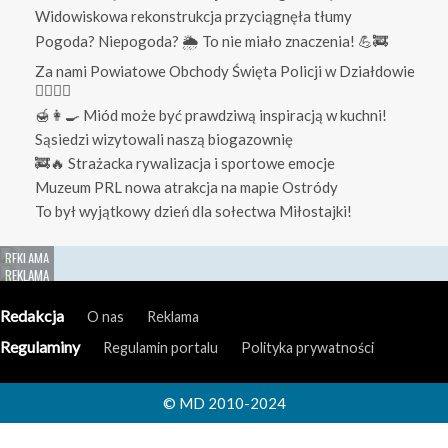
Widowiskowa rekonstrukcja przyciągnęła tłumy
Pogoda? Niepogoda? 🌦️ To nie miało znaczenia! 💪🚒
Za nami Powiatowe Obchody Święta Policji w Działdowie
👮‍♀️👮‍♂️
🍯👩‍🍳 Miód może być prawdziwą inspiracją w kuchni!
Sąsiedzi wizytowali naszą biogazownię
🚒🔥 Strażacka rywalizacja i sportowe emocje
Muzeum PRL nowa atrakcja na mapie Ostródy
To był wyjątkowy dzień dla sołectwa Miłostajki!
Redakcja
O nas
Reklama
Regulaminy
Regulamin portalu
Polityka prywatności
© MD 2010-2024