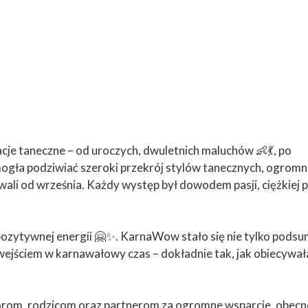
cje taneczne – od uroczych, dwuletnich maluchów 👶💃, po
ogła podziwiać szeroki przekrój stylów tanecznych, ogrom
li od września. Każdy występ był dowodem pasji, ciężkiej p
 pozytywnej energii 🤗✨. KarnaWow stało się nie tylko pod
wejściem w karnawałowy czas – dokładnie tak, jak obiecywa
orom, rodzicom oraz partnerom za ogromne wsparcie, obecno