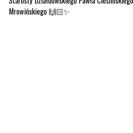
Starosty Działdowskiego Pawła Cieślińskieg
Mrowińskiego 🙌🏻✨