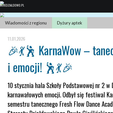
Wiadomości z regionu
Dyżury aptek
11.01.2026
🎉💃🕺 KarnaWow – tanecz
i emocji! 🕺💃🎉
10 stycznia hala Szkoły Podstawowej nr 2 w 
karnawałowych emocji. Odbył się festiwal K
semestru tanecznego Fresh Flow Dance Aca