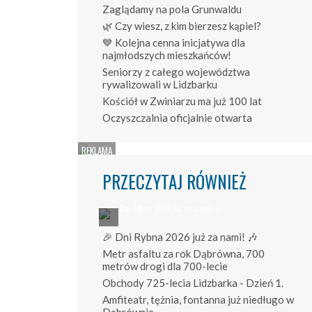
Zaglądamy na pola Grunwaldu
🌿 Czy wiesz, z kim bierzesz kąpiel?
💙 Kolejna cenna inicjatywa dla
najmłodszych mieszkańców!
Seniorzy z całego województwa
rywalizowali w Lidzbarku
Kościół w Zwiniarzu ma już 100 lat
Oczyszczalnia oficjalnie otwarta
PRZECZYTAJ RÓWNIEŻ
🎉 Dni Rybna 2026 już za nami! 🎶
Metr asfaltu za rok Dąbrówna, 700
metrów drogi dla 700-lecie
Obchody 725-lecia Lidzbarka - Dzień 1.
Amfiteatr, tężnia, fontanna już niedługo w
Dąbrównie