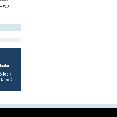
lszego
5-lecia
Dzień 3.