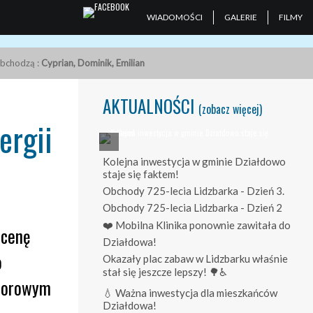
WIADOMOŚCI
GALERIE
FILMY
obchodzą :
Cyprian, Dominik, Emilian
AKTUALNOŚCI
(zobacz więcej)
ergii
Kolejna inwestycja w gminie Działdowo
staje się faktem!
Obchody 725-lecia Lidzbarka - Dzień 3.
Obchody 725-lecia Lidzbarka - Dzień 2
❤️ Mobilna Klinika ponownie zawitała do
scenę
Działdowa!
o
Okazały plac zabaw w Lidzbarku właśnie
stał się jeszcze lepszy! 🌳♿
onorowym
💧 Ważna inwestycja dla mieszkańców
Działdowa!