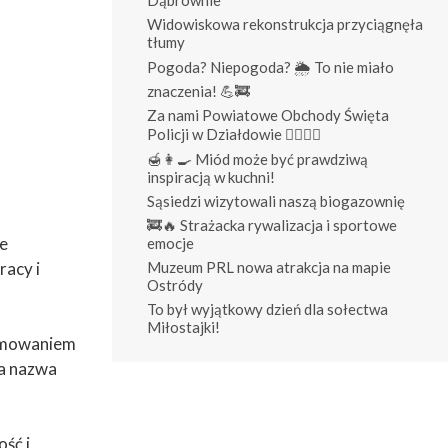
Widowiskowa rekonstrukcja przyciągnęła
tłumy
Pogoda? Niepogoda? 🌦️ To nie miało
znaczenia! 💪🚒
Za nami Powiatowe Obchody Święta
Policji w Działdowie 👮‍♀️👮‍♂️
🍯👩‍🍳 Miód może być prawdziwą
inspiracją w kuchni!
Sąsiedzi wizytowali naszą biogazownię
🚒🔥 Strażacka rywalizacja i sportowe
ne
emocje
Muzeum PRL nowa atrakcja na mapie
racy i
Ostródy
To był wyjątkowy dzień dla sołectwa
Miłostajki!
sumowaniem
ła nazwa
ść i