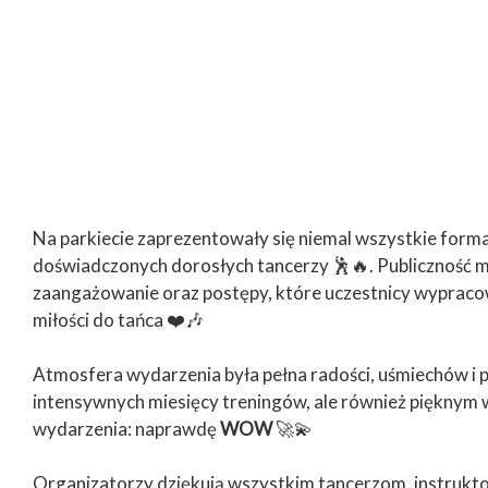
Na parkiecie zaprezentowały się niemal wszystkie forma
doświadczonych dorosłych tancerzy 🕺🔥. Publiczność m
zaangażowanie oraz postępy, które uczestnicy wypracowa
miłości do tańca ❤️🎶
Atmosfera wydarzenia była pełna radości, uśmiechów i
intensywnych miesięcy treningów, ale również pięknym 
wydarzenia: naprawdę
WOW
🚀💫
Organizatorzy dziękują wszystkim tancerzom, instrukt