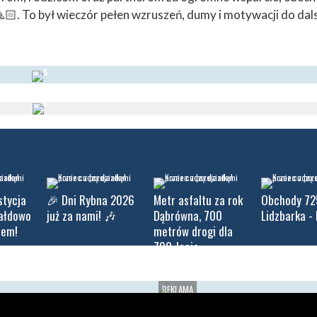
🏻. To był wieczór pełen wzruszeń, dumy i motywacji do da
stycja
🎉 Dni Rybna 2026
Metr asfaltu za rok
Obchody 72
iałdowo
już za nami! 🎶
Dąbrówna, 700
Lidzbarka - 
tem!
metrów drogi dla
700-lecie