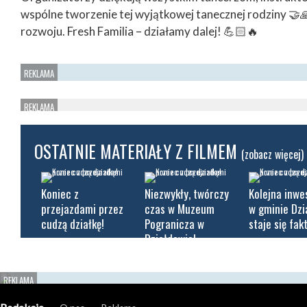
wspólne tworzenie tej wyjątkowej tanecznej rodziny 🤝
rozwoju. Fresh Familia – działamy dalej! 💪🏻🔥
OSTATNIE MATERIAŁY Z FILMEM
(zobacz więcej)
Koniec z
Niezwykły, twórczy
Kolejna inwe
przejazdami przez
czas w Muzeum
w gminie Dz
cudzą działkę!
Pogranicza w
staje się fak
Działdowie!