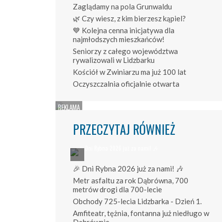
Zaglądamy na pola Grunwaldu
🌿 Czy wiesz, z kim bierzesz kąpiel?
💙 Kolejna cenna inicjatywa dla
najmłodszych mieszkańców!
Seniorzy z całego województwa
rywalizowali w Lidzbarku
Kościół w Zwiniarzu ma już 100 lat
Oczyszczalnia oficjalnie otwarta
PRZECZYTAJ RÓWNIEŻ
🎉 Dni Rybna 2026 już za nami! 🎶
Metr asfaltu za rok Dąbrówna, 700
metrów drogi dla 700-lecie
Obchody 725-lecia Lidzbarka - Dzień 1.
Amfiteatr, tężnia, fontanna już niedługo w
Dąbrównie