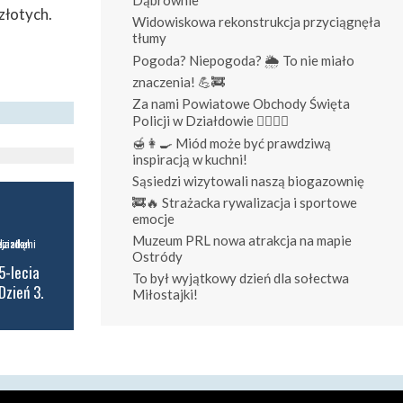
złotych.
Widowiskowa rekonstrukcja przyciągnęła
tłumy
Pogoda? Niepogoda? 🌦️ To nie miało
znaczenia! 💪🚒
Za nami Powiatowe Obchody Święta
Policji w Działdowie 👮‍♀️👮‍♂️
🍯👩‍🍳 Miód może być prawdziwą
inspiracją w kuchni!
Sąsiedzi wizytowali naszą biogazownię
🚒🔥 Strażacka rywalizacja i sportowe
emocje
Muzeum PRL nowa atrakcja na mapie
Ostródy
5-lecia
To był wyjątkowy dzień dla sołectwa
Dzień 3.
Miłostajki!