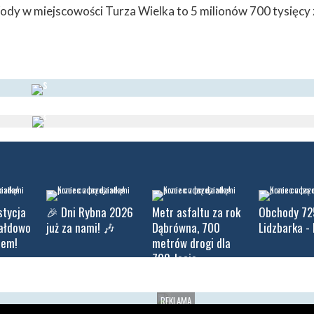
dy w miejscowości Turza Wielka to 5 milionów 700 tysięcy 
stycja
🎉 Dni Rybna 2026
Metr asfaltu za rok
Obchody 72
iałdowo
już za nami! 🎶
Dąbrówna, 700
Lidzbarka - 
tem!
metrów drogi dla
700-lecie