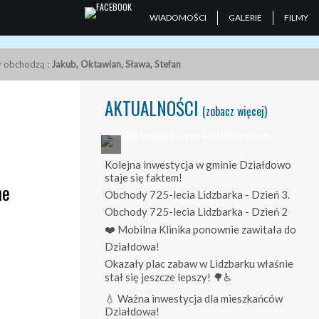
WIADOMOŚCI
GALERIE
FILMY
ny obchodzą :
Jakub, Oktawian, Sława, Stefan
AKTUALNOŚCI
(zobacz więcej)
Kolejna inwestycja w gminie Działdowo
staje się faktem!
ne
Obchody 725-lecia Lidzbarka - Dzień 3.
Obchody 725-lecia Lidzbarka - Dzień 2
❤️ Mobilna Klinika ponownie zawitała do
Działdowa!
Okazały plac zabaw w Lidzbarku właśnie
stał się jeszcze lepszy! 🌳♿
💧 Ważna inwestycja dla mieszkańców
Działdowa!