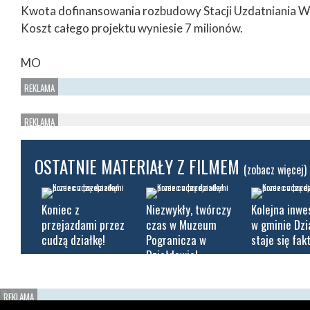
Kwota dofinansowania rozbudowy Stacji Uzdatniania Wo
Koszt całego projektu wyniesie 7 milionów.
MO
OSTATNIE MATERIAŁY Z FILMEM
(zobacz więcej)
Koniec z
Niezwykły, twórczy
Kolejna inwe
przejazdami przez
czas w Muzeum
w gminie Dz
cudzą działkę!
Pogranicza w
staje się fak
Działdowie!