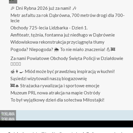
🎉 Dni Rybna 2026 już za nami! 🎶
Metr asfaltu za rok Dąbrówna, 700 metrów drogi dla 700-
lecie
Obchody 725-lecia Lidzbarka - Dzień 1.
Amfiteatr, tężnia, fontanna już niedługo w Dąbrównie
Widowiskowa rekonstrukcja przyciągnęła tłumy
Pogoda? Niepogoda? 🌦️ To nie miało znaczenia! 💪🚒
Za nami Powiatowe Obchody Święta Policji w Działdowie
👮‍♀️👮‍♂️
🍯👩‍🍳 Miód może być prawdziwą inspiracją w kuchni!
Sąsiedzi wizytowali naszą biogazownię
🚒🔥 Strażacka rywalizacja i sportowe emocje
Muzeum PRL nowa atrakcja na mapie Ostródy
To był wyjątkowy dzień dla sołectwa Miłostajki!
Redakcja
O nas
Reklama