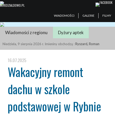
WIADOMOŚCI
GALERIE
FILMY
Wiadomości z regionu
Dyżury aptek
Niedziela, 9 sierpnia 2026 r. Imieniny obchodzą :
Ryszard, Roman
16.07.2025
Wakacyjny remont
dachu w szkole
podstawowej w Rybnie