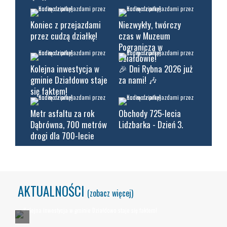
Koniec z przejazdami
Niezwykły, twórczy
przez cudzą działkę!
czas w Muzeum
Pogranicza w
Działdowie!
Kolejna inwestycja w
🎉 Dni Rybna 2026 już
gminie Działdowo staje
za nami! 🎶
się faktem!
Metr asfaltu za rok
Obchody 725-lecia
Dąbrówna, 700 metrów
Lidzbarka - Dzień 3.
drogi dla 700-lecie
AKTUALNOŚCI
(zobacz więcej)