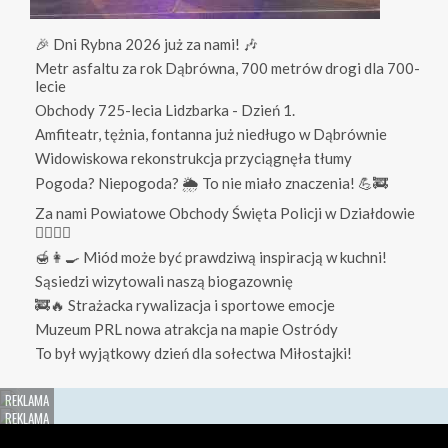
🎉 Dni Rybna 2026 już za nami! 🎶
Metr asfaltu za rok Dąbrówna, 700 metrów drogi dla 700-
lecie
Obchody 725-lecia Lidzbarka - Dzień 1.
Amfiteatr, tężnia, fontanna już niedługo w Dąbrównie
Widowiskowa rekonstrukcja przyciągnęła tłumy
Pogoda? Niepogoda? 🌦️ To nie miało znaczenia! 💪🚒
Za nami Powiatowe Obchody Święta Policji w Działdowie
👮‍♀️👮‍♂️
🍯👩‍🍳 Miód może być prawdziwą inspiracją w kuchni!
Sąsiedzi wizytowali naszą biogazownię
🚒🔥 Strażacka rywalizacja i sportowe emocje
Muzeum PRL nowa atrakcja na mapie Ostródy
To był wyjątkowy dzień dla sołectwa Miłostajki!