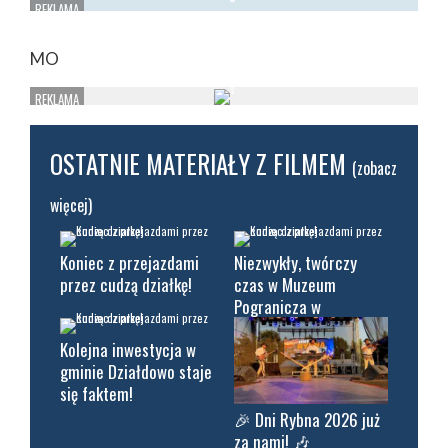
MO
OSTATNIE MATERIAŁY Z FILMEM
(zobacz
więcej)
Koniec z przejazdami
Niezwykły, twórczy
przez cudzą działkę!
czas w Muzeum
Pogranicza w
Działdowie!
Kolejna inwestycja w
gminie Działdowo staje
się faktem!
🎉 Dni Rybna 2026 już
za nami! 🎶