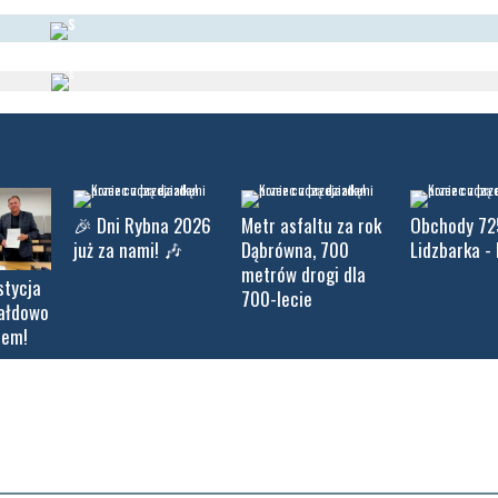
🎉 Dni Rybna 2026
Metr asfaltu za rok
Obchody 72
już za nami! 🎶
Dąbrówna, 700
Lidzbarka - 
metrów drogi dla
stycja
700-lecie
iałdowo
tem!