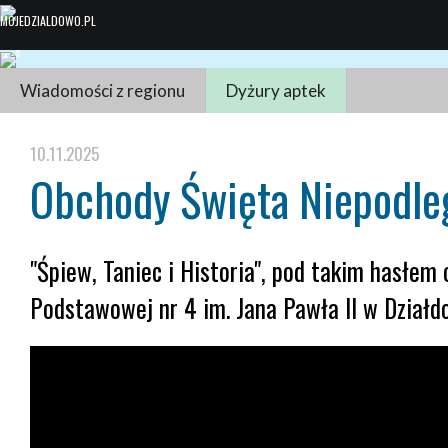
Wiadomości z regionu
Dyżury aptek
10.11.2025
Obchody Święta Niepodleg
"Śpiew, Taniec i Historia", pod takim hasłem
Podstawowej nr 4 im. Jana Pawła II w Działd