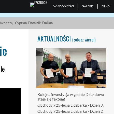
WIADOMOŚCI
GALERIE
FILMY
obchodzą :
Cyprian, Dominik, Emilian
AKTUALNOŚCI
(zobacz więcej)
ie
ole
Kolejna inwestycja w gminie Działdowo
staje się faktem!
Obchody 725-lecia Lidzbarka - Dzień 3.
Obchody 725-lecia Lidzbarka - Dzień 2