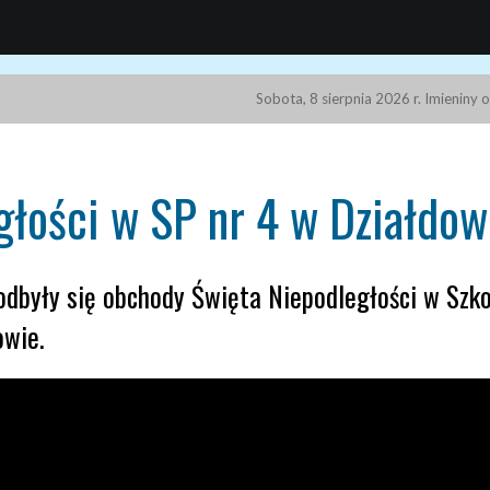
Sobota, 8 sierpnia 2026 r. Imieniny 
łości w SP nr 4 w Działdow
 odbyły się obchody Święta Niepodległości w Szk
owie.