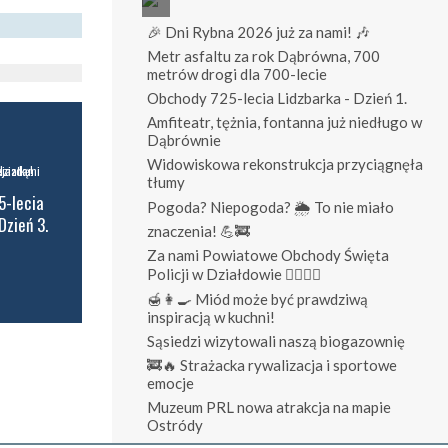
🎉 Dni Rybna 2026 już za nami! 🎶
Metr asfaltu za rok Dąbrówna, 700
metrów drogi dla 700-lecie
Obchody 725-lecia Lidzbarka - Dzień 1.
Amfiteatr, tężnia, fontanna już niedługo w
Dąbrównie
Widowiskowa rekonstrukcja przyciągnęła
tłumy
5-lecia
Pogoda? Niepogoda? 🌦️ To nie miało
Dzień 3.
znaczenia! 💪🚒
Za nami Powiatowe Obchody Święta
Policji w Działdowie 👮‍♀️👮‍♂️
🍯👩‍🍳 Miód może być prawdziwą
inspiracją w kuchni!
Sąsiedzi wizytowali naszą biogazownię
🚒🔥 Strażacka rywalizacja i sportowe
emocje
Muzeum PRL nowa atrakcja na mapie
Ostródy