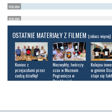
OSTATNIE MATERIAŁY Z FILMEM
(zobacz więcej)
Koniec z
Niezwykły, twórczy
Kolejna inwe
przejazdami przez
czas w Muzeum
w gminie Dz
cudzą działkę!
Pogranicza w
staje się fak
Działdowie!