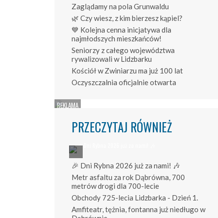
Zaglądamy na pola Grunwaldu
🌿 Czy wiesz, z kim bierzesz kąpiel?
💙 Kolejna cenna inicjatywa dla
najmłodszych mieszkańców!
Seniorzy z całego województwa
rywalizowali w Lidzbarku
Kościół w Zwiniarzu ma już 100 lat
Oczyszczalnia oficjalnie otwarta
PRZECZYTAJ RÓWNIEŻ
🎉 Dni Rybna 2026 już za nami! 🎶
Metr asfaltu za rok Dąbrówna, 700
metrów drogi dla 700-lecie
Obchody 725-lecia Lidzbarka - Dzień 1.
Amfiteatr, tężnia, fontanna już niedługo w
Dąbrównie