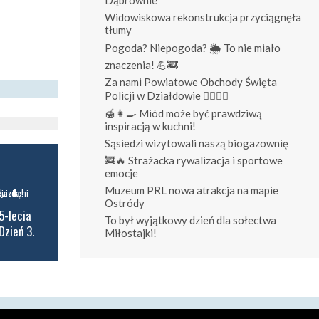
Widowiskowa rekonstrukcja przyciągnęła
tłumy
Pogoda? Niepogoda? 🌦️ To nie miało
znaczenia! 💪🚒
Za nami Powiatowe Obchody Święta
Policji w Działdowie 👮‍♀️👮‍♂️
🍯👩‍🍳 Miód może być prawdziwą
inspiracją w kuchni!
Sąsiedzi wizytowali naszą biogazownię
🚒🔥 Strażacka rywalizacja i sportowe
emocje
Muzeum PRL nowa atrakcja na mapie
Ostródy
5-lecia
To był wyjątkowy dzień dla sołectwa
Dzień 3.
Miłostajki!