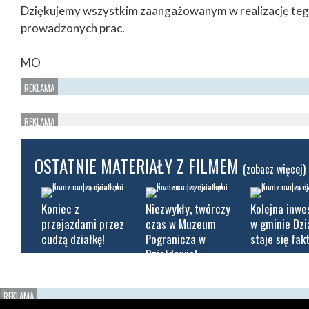
Dziękujemy wszystkim zaangażowanym w realizację tego
prowadzonych prac.
MO
OSTATNIE MATERIAŁY Z FILMEM
(zobacz więcej)
Koniec z
Niezwykły, twórczy
Kolejna inwe
przejazdami przez
czas w Muzeum
w gminie Dz
cudzą działkę!
Pogranicza w
staje się fak
Działdowie!