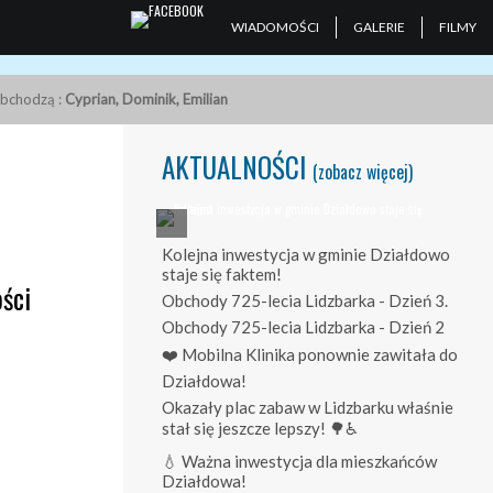
WIADOMOŚCI
GALERIE
FILMY
obchodzą :
Cyprian, Dominik, Emilian
AKTUALNOŚCI
(zobacz więcej)
Kolejna inwestycja w gminie Działdowo
staje się faktem!
ści
Obchody 725-lecia Lidzbarka - Dzień 3.
Obchody 725-lecia Lidzbarka - Dzień 2
❤️ Mobilna Klinika ponownie zawitała do
Działdowa!
Okazały plac zabaw w Lidzbarku właśnie
stał się jeszcze lepszy! 🌳♿
💧 Ważna inwestycja dla mieszkańców
Działdowa!