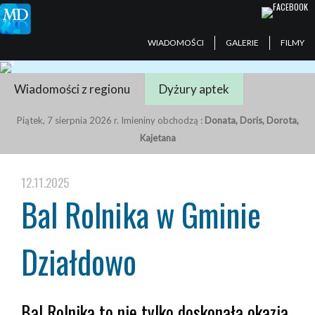
WIADOMOŚCI
GALERIE
FILMY
Wiadomości z regionu
Dyżury aptek
Piątek, 7 sierpnia 2026 r. Imieniny obchodzą :
Donata, Doris, Dorota,
Kajetana
12.11.2025
Bal Rolnika w Gminie
Działdowo
Bal Rolnika to nie tylko doskonała okazja