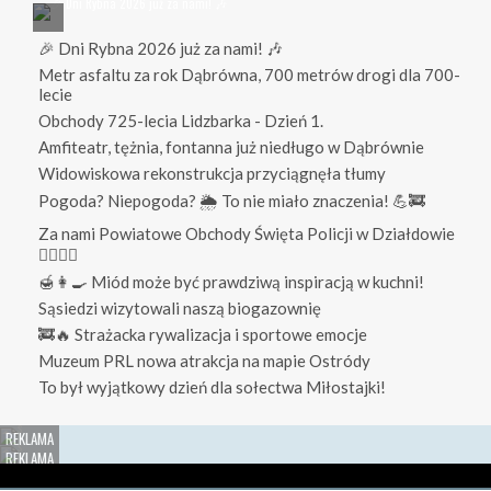
🎉 Dni Rybna 2026 już za nami! 🎶
Metr asfaltu za rok Dąbrówna, 700 metrów drogi dla 700-
lecie
Obchody 725-lecia Lidzbarka - Dzień 1.
Amfiteatr, tężnia, fontanna już niedługo w Dąbrównie
Widowiskowa rekonstrukcja przyciągnęła tłumy
Pogoda? Niepogoda? 🌦️ To nie miało znaczenia! 💪🚒
Za nami Powiatowe Obchody Święta Policji w Działdowie
👮‍♀️👮‍♂️
🍯👩‍🍳 Miód może być prawdziwą inspiracją w kuchni!
Sąsiedzi wizytowali naszą biogazownię
🚒🔥 Strażacka rywalizacja i sportowe emocje
Muzeum PRL nowa atrakcja na mapie Ostródy
To był wyjątkowy dzień dla sołectwa Miłostajki!