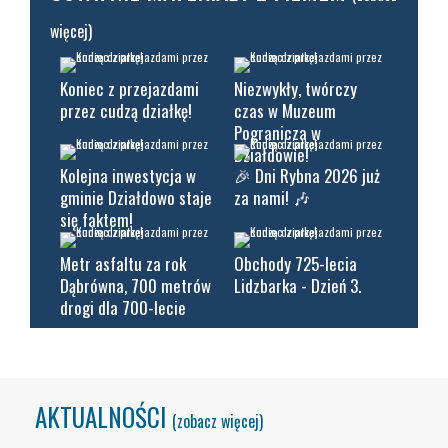
więcej)
Koniec z przejazdami
Niezwykły, twórczy
przez cudzą działkę!
czas w Muzeum
Pogranicza w
Działdowie!
Kolejna inwestycja w
🎉 Dni Rybna 2026 już
gminie Działdowo staje
za nami! 🎶
się faktem!
Metr asfaltu za rok
Obchody 725-lecia
Dąbrówna, 700 metrów
Lidzbarka - Dzień 3.
drogi dla 700-lecie
AKTUALNOŚCI
(zobacz więcej)