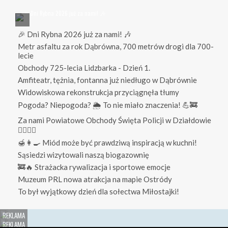
🎉 Dni Rybna 2026 już za nami! 🎶
Metr asfaltu za rok Dąbrówna, 700 metrów drogi dla 700-
lecie
Obchody 725-lecia Lidzbarka - Dzień 1.
Amfiteatr, tężnia, fontanna już niedługo w Dąbrównie
Widowiskowa rekonstrukcja przyciągnęła tłumy
Pogoda? Niepogoda? 🌦️ To nie miało znaczenia! 💪🚒
Za nami Powiatowe Obchody Święta Policji w Działdowie
👮‍♀️👮‍♂️
🍯👩‍🍳 Miód może być prawdziwą inspiracją w kuchni!
Sąsiedzi wizytowali naszą biogazownię
🚒🔥 Strażacka rywalizacja i sportowe emocje
Muzeum PRL nowa atrakcja na mapie Ostródy
To był wyjątkowy dzień dla sołectwa Miłostajki!