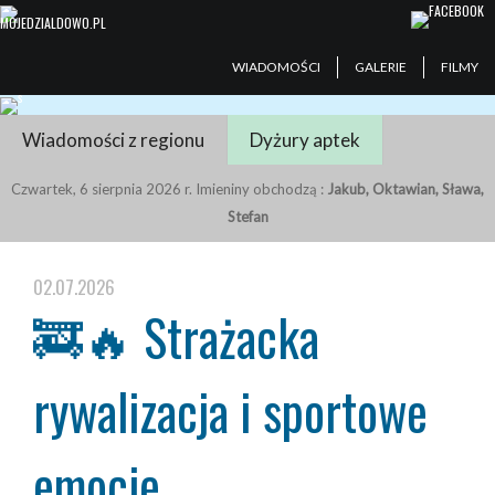
WIADOMOŚCI
GALERIE
FILMY
Wiadomości z regionu
Dyżury aptek
Czwartek, 6 sierpnia 2026 r. Imieniny obchodzą :
Jakub, Oktawian, Sława,
Stefan
02.07.2026
🚒🔥 Strażacka
rywalizacja i sportowe
emocje