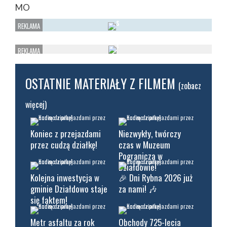
MO
OSTATNIE MATERIAŁY Z FILMEM
(zobacz
więcej)
Koniec z przejazdami
Niezwykły, twórczy
przez cudzą działkę!
czas w Muzeum
Pogranicza w
Działdowie!
Kolejna inwestycja w
🎉 Dni Rybna 2026 już
gminie Działdowo staje
za nami! 🎶
się faktem!
Metr asfaltu za rok
Obchody 725-lecia