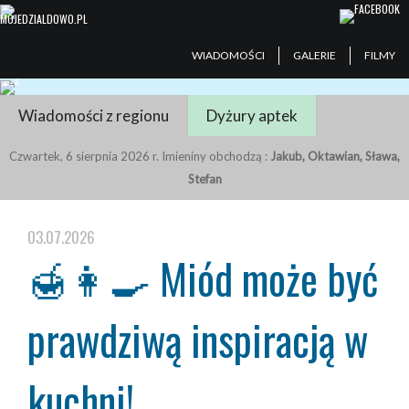
WIADOMOŚCI
GALERIE
FILMY
Wiadomości z regionu
Dyżury aptek
Czwartek, 6 sierpnia 2026 r. Imieniny obchodzą :
Jakub, Oktawian, Sława,
Stefan
03.07.2026
🍯👩‍🍳 Miód może być
prawdziwą inspiracją w
kuchni!