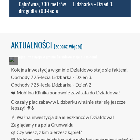
Dąbrówna, 700 metrów
Lidzbarka - Dzień 3.
drogi dla 700-lecie
AKTUALNOŚCI
(zobacz więcej)
Kolejna inwestycja w gminie Działdowo staje się faktem!
Obchody 725-lecia Lidzbarka - Dzień 3.
Obchody 725-lecia Lidzbarka - Dzień 2
❤️ Mobilna Klinika ponownie zawitała do Działdowa!
Okazały plac zabaw w Lidzbarku właśnie stał się jeszcze
lepszy! 🌳♿
💧 Ważna inwestycja dla mieszkańców Działdowa!
Zaglądamy na pola Grunwaldu
🌿 Czy wiesz, z kim bierzesz kąpiel?
💙 Kolejna cenna inicjatywa dla najmłodszych mieszkańców!