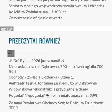
Seniorzy z całego województwa rywalizowali w Lidzbarku
Kościół w Zwiniarzu ma już 100 lat
Oczyszczalnia oficjalnie otwarta
PRZECZYTAJ RÓWNIEŻ
🎉 Dni Rybna 2026 już za nami! 🎶
Metr asfaltu za rok Dąbrówna, 700 metrów drogi dla 700-
lecie
Obchody 725-lecia Lidzbarka - Dzień 1.
Amfiteatr, tężnia, fontanna już niedługo w Dąbrównie
Widowiskowa rekonstrukcja przyciągnęła tłumy
Pogoda? Niepogoda? 🌦️ To nie miało znaczenia! 💪🚒
Za nami Powiatowe Obchody Święta Policji w Działdowie
👮‍♀️👮‍♂️